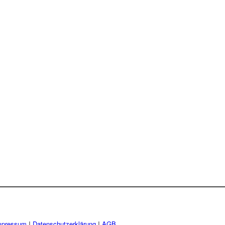
mpressum
I
Datenschutzerklärung
I
AGB