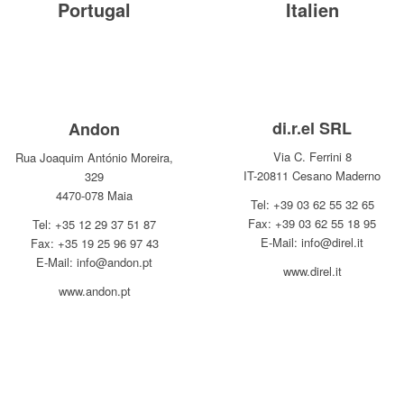
Portugal
Italien
di.r.el SRL
Andon
Via C. Ferrini 8
Rua Joaquim António Moreira,
IT-20811 Cesano Maderno
329
4470-078 Maia
Tel: +39 03 62 55 32 65
Fax: +39 03 62 55 18 95
Tel: +35 12 29 37 51 87
E-Mail: info@direl.it
Fax: +35 19 25 96 97 43
E-Mail: info@andon.pt
www.direl.it
www.andon.pt