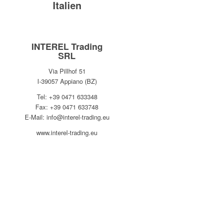
Italien
INTEREL Trading
SRL
Via Pillhof 51
I-39057 Appiano (BZ)
Tel: +39 0471 633348
Fax: +39 0471 633748
E-Mail: info@interel-trading.eu
www.interel-trading.eu