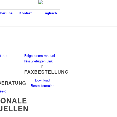
ber uns
Kontakt
l an:
Folge einem manuell
hinzugefügten Link
-
FAXBESTELLUNG
Download
BERATUNG
Bestellformular
99-0
IONALE
UELLEN