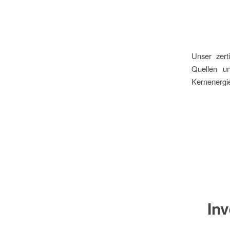
Unser zert
Quellen un
Kernenergi
In