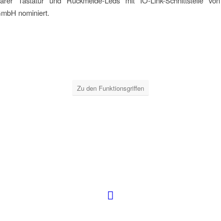
rbarer Tastatur und Rückmelde-Leds mit IO-Link-Schnittstelle v
GmbH nominiert.
Zu den Funktionsgriffen