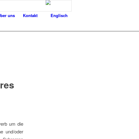
ber uns
Kontakt
res
werb um die
che und/oder