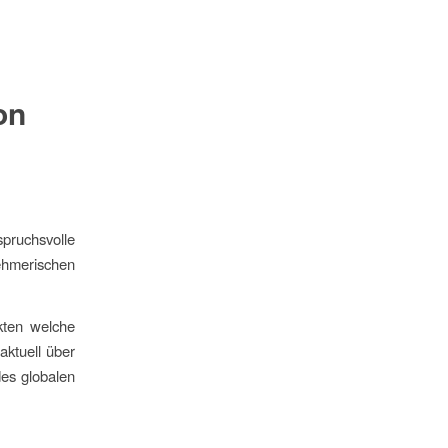
on
pruchsvolle
ehmerischen
kten welche
aktuell über
des globalen