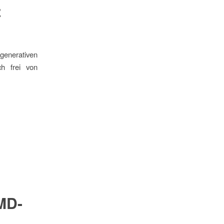
z
generativen
ch frei von
MD-