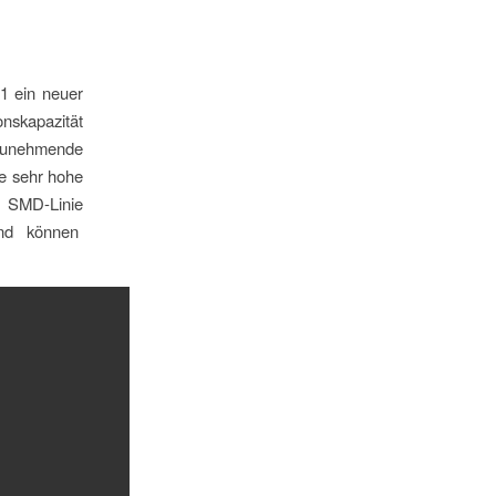
1 ein neuer
nskapazität
 zunehmende
ne sehr hohe
n SMD-Linie
 und können