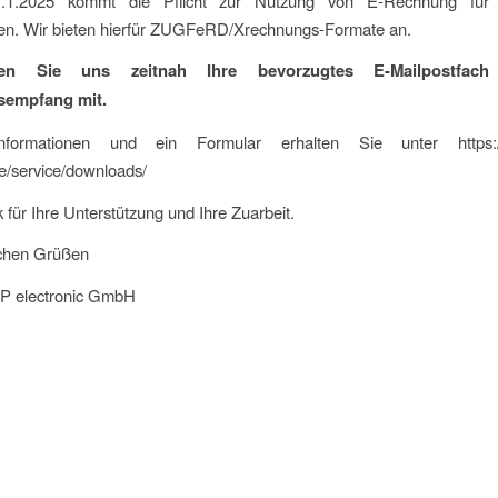
1.2025 kommt die Pflicht zur Nutzung von E-Rechnung für i
n. Wir bieten hierfür ZUGFeRD/Xrechnungs-Formate an.
ilen Sie uns zeitnah Ihre bevorzugtes E-Mailpostfac
empfang mit.
nformationen und ein Formular erhalten Sie unter https:/
de/service/downloads/
 für Ihre Unterstützung und Ihre Zuarbeit.
ichen Grüßen
electronic GmbH