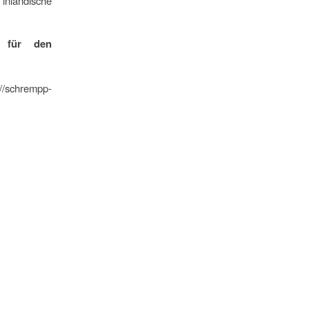
nländische
h für den
/schrempp-