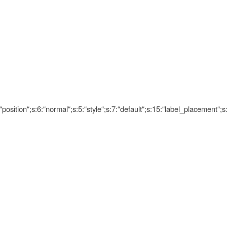
“position“;s:6:“normal“;s:5:“style“;s:7:“default“;s:15:“label_placement“;s