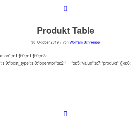
Produkt Table
/
30. Oktober 2019
von
Wolfram Schrempp
ation“;a:1:{i:0;a:1:{i:0;a:3:
;s:9:“post_type“;s:8:“operator“;s:2:“==“;s:5:“value“;s:7:“produkt“;}}}s:8: