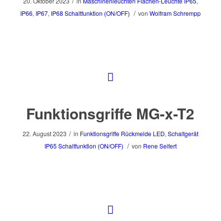
/
20. Oktober 2023
in
Maschinenleuchten
Flächen-Leuchte
IP65
,
/
IP66
,
IP67
,
IP68
Schaltfunktion (ON/OFF)
von
Wolfram Schrempp
Funktionsgriffe MG-x-T2
/
22. August 2023
in
Funktionsgriffe
Rückmelde LED
,
Schaltgerät
/
IP65
Schaltfunktion (ON/OFF)
von
Rene Seifert